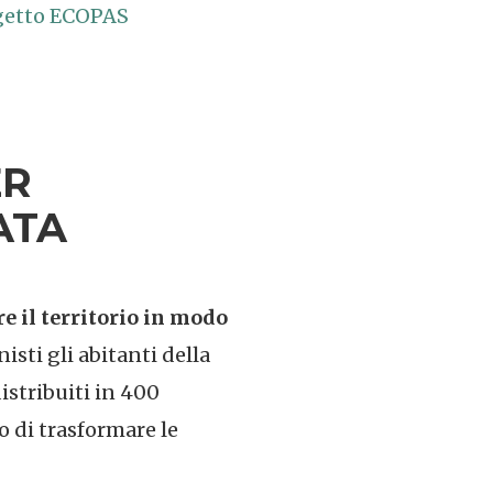
ogetto ECOPAS
ER
ATA
e il territorio in modo
sti gli abitanti della
stribuiti in 400
o di trasformare le