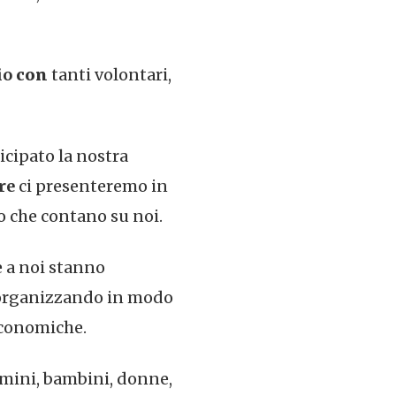
io
con
tanti volontari,
icipato la nostra
re
ci presenteremo in
o che contano su noi.
e a noi stanno
o organizzando in modo
 economiche.
omini, bambini, donne,