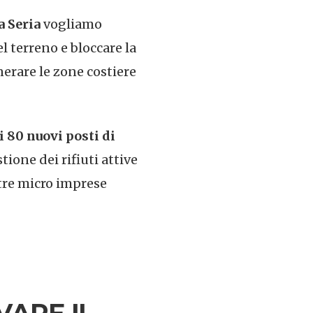
a Seria
vogliamo
l terreno e bloccare la
nerare le zone costiere
ti
80 nuovi posti di
tione dei rifiuti attive
ltre micro imprese
VARE IL