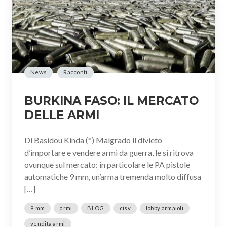
News
Racconti
BURKINA FASO: IL MERCATO
DELLE ARMI
Di Basidou Kinda (*) Malgrado il divieto
d’importare e vendere armi da guerra, le si ritrova
ovunque sul mercato: in particolare le PA pistole
automatiche 9 mm, un’arma tremenda molto diffusa
[…]
9 mm
armi
BLOG
cisv
lobby armaioli
vendita armi