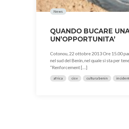
News
QUANDO BUCARE UNA
UN’OPPORTUNITA’
Cotonou, 22 ottobre 2013 Ore 15.00 par
nel sud del Benin, nel quale si sta per te
“Renforcement […]
africa
cisv
cultura benin
inciden