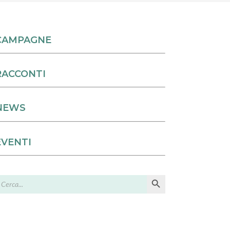
CAMPAGNE
RACCONTI
NEWS
EVENTI
Search Button
earch
or: