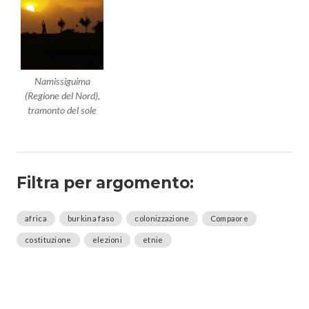
Namissiguima
(Regione del Nord),
tramonto del sole
Filtra per argomento:
africa
burkina faso
colonizzazione
Compaore
costituzione
elezioni
etnie