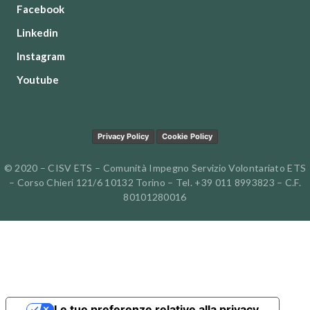
Facebook
Linkedin
Instagram
Youtube
Privacy Policy
Cookie Policy
© 2020 – CISV ETS – Comunità Impegno Servizio Volontariato ETS
– Corso Chieri 121/6 10132 Torino – Tel. +39 011 8993823 – C.F.
80101280016
Le tue preferenze relative alla privacy