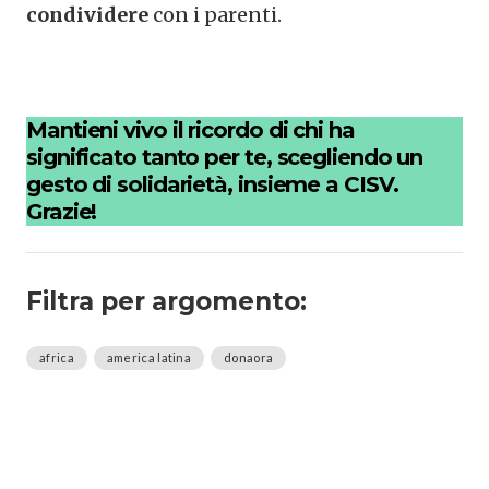
condividere
con i parenti.
Mantieni vivo il ricordo di chi ha
significato tanto per te, scegliendo un
gesto di solidarietà, insieme a CISV.
Grazie!
Filtra per argomento:
africa
america latina
donaora