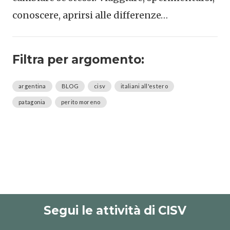
conoscere, aprirsi alle differenze…
Filtra per argomento:
argentina
BLOG
cisv
italiani all'estero
patagonia
perito moreno
Segui le attività di CISV