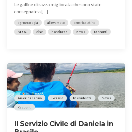
Le galline di razza migliorata che sono state
consegnate a […]
agroecologia
allevameto
americalatina
BLOG
cisv
honduras
news
racconti
America Latina
Brasile
In evidenza
News
Racconti
Il Servizio Civile di Daniela in
Brasile