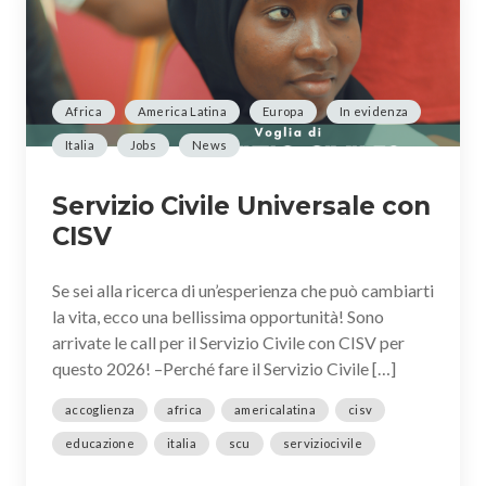
Africa
America Latina
Europa
In evidenza
Italia
Jobs
News
Servizio Civile Universale con
CISV
Se sei alla ricerca di un’esperienza che può cambiarti
la vita, ecco una bellissima opportunità! Sono
arrivate le call per il Servizio Civile con CISV per
questo 2026! –Perché fare il Servizio Civile […]
accoglienza
africa
americalatina
cisv
educazione
italia
scu
serviziocivile