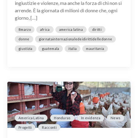
ingiustizie e violenze, ma anche la forza di chi non si
arrende. È la giornata di milioni di donne che, ogni
giorno, […]
8marzo
africa
america latina
diritti
donne
giornatainternazionaledeidirittidelledonne
giustizia
guatemala
italia
mauritania
America Latina
Honduras
In evidenza
News
Progetti
Racconti