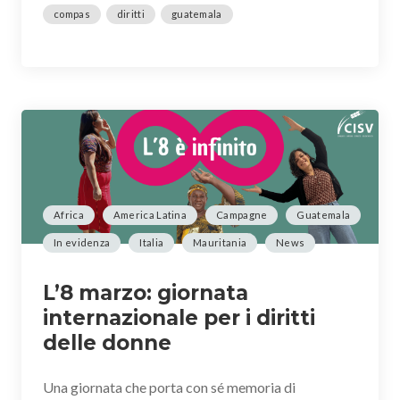
compas
diritti
guatemala
Africa
America Latina
Campagne
Guatemala
In evidenza
Italia
Mauritania
News
L’8 marzo: giornata
internazionale per i diritti
delle donne
Una giornata che porta con sé memoria di