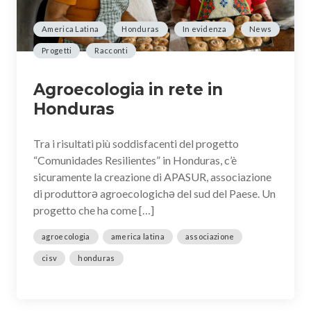
America Latina
Honduras
In evidenza
News
Progetti
Racconti
Agroecologia in rete in
Honduras
Tra i risultati più soddisfacenti del progetto
“Comunidades Resilientes” in Honduras, c’è
sicuramente la creazione di APASUR, associazione
di produttorə agroecologichə del sud del Paese. Un
progetto che ha come […]
agroecologia
america latina
associazione
cisv
honduras