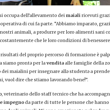
 si occupa dell’allevamento dei
maiali
ricevuti graz
cooperativa di cui fa parte. “Abbiamo imparato, graz
i nostri animali, a produrre per loro alimenti sani 
e costantemente che le loro condizioni di benessere
risultati del proprio percorso di formazione è palpa
a siamo prontə per la
vendita
alle famiglie della z
ro dei maialini per insegnare allə studentə a prend
, vuol dire che stiamo lavorando bene!”.
o
, veterinario dello staff tecnico che ha accompagn
e impegno
da parte di tutte le persone che hanno 