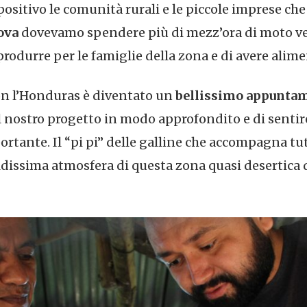
sitivo le comunità rurali e le piccole imprese che
ova
dovevamo spendere più di mezz’ora di moto ve
produrre per le famiglie della zona e di avere alimen
on l’Honduras è diventato un
bellissimo appuntam
l nostro progetto in modo approfondito e di sentire
rtante. Il “pi pi” delle galline che accompagna tu
ldissima atmosfera di questa zona quasi desertica 