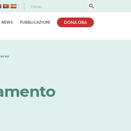
Search Button
Search
for:
NEWS
PUBBLICAZIONI
DONA ORA
duras
vamento