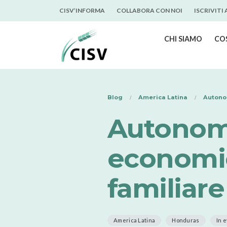
CISV’INFORMA
COLLABORA CON NOI
ISCRIVITI
CHI SIAMO
CO
Blog
America Latina
Autono
Autonomi
economic
familiar
America Latina
Honduras
In 