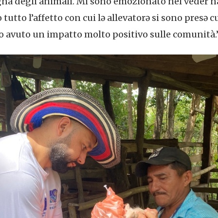
na degli animali. Mi sono emozionato nel veder nas
tutto l’affetto con cui lə allevatorə si sono presə c
 avuto un impatto molto positivo sulle comunità.