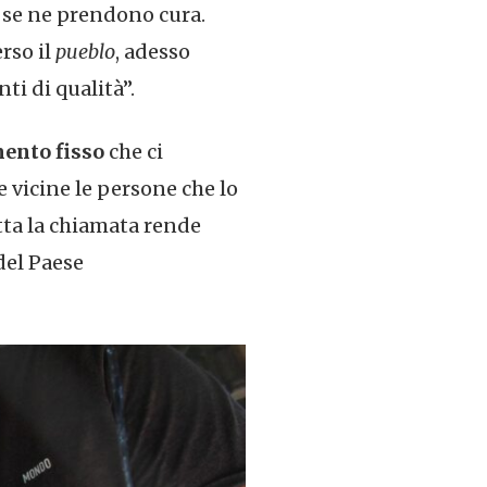
 se ne prendono cura.
rso il
pueblo
, adesso
ti di qualità”.
ento fisso
che ci
 vicine le persone che lo
tta la chiamata rende
del Paese