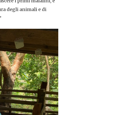
cere i primi maialini, è
ura degli animali e di
”