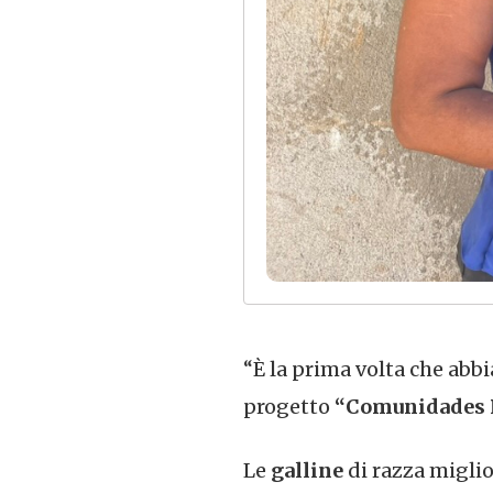
“È la prima volta che abb
progetto
“Comunidades R
Le
galline
di razza migli