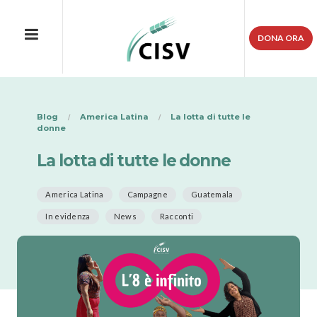
DONA ORA
Blog
America Latina
La lotta di tutte le
donne
La lotta di tutte le donne
America Latina
Campagne
Guatemala
In evidenza
News
Racconti