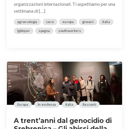
organizzazioni internazionali. Ti aspettiamo per una
settimana di […]
agroecologia
corsi
europa
giovani
italia
lgbtqia+
spagna
youthworkers
Europa
In evidenza
Italia
Racconti
A trent’anni dal genocidio di
Srebrenica – Gli abissi della