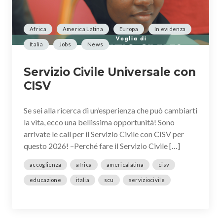
Africa
America Latina
Europa
In evidenza
Italia
Jobs
News
Servizio Civile Universale con
CISV
Se sei alla ricerca di un’esperienza che può cambiarti
la vita, ecco una bellissima opportunità! Sono
arrivate le call per il Servizio Civile con CISV per
questo 2026! –Perché fare il Servizio Civile […]
accoglienza
africa
americalatina
cisv
educazione
italia
scu
serviziocivile