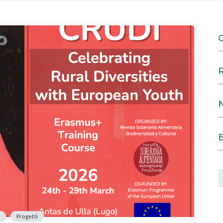
S
f
Progetti