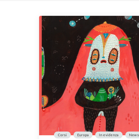
Corsi
Europa
In evidenza
News