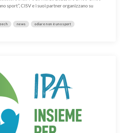
no sport”, CISV e i suoi partner organizzano su
peech
news
odiare non è uno sport