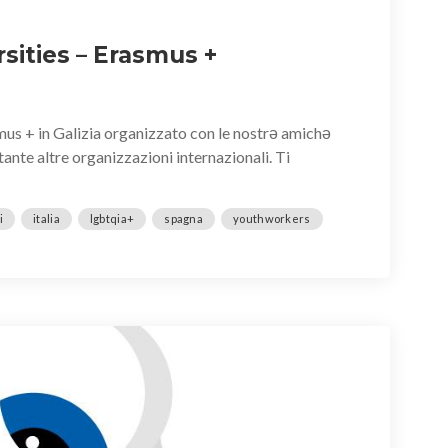
rsities – Erasmus +
mus + in Galizia organizzato con le nostrə amichə
tante altre organizzazioni internazionali. Ti
i
italia
lgbtqia+
spagna
youthworkers