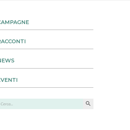
CAMPAGNE
RACCONTI
NEWS
EVENTI
Search Button
earch
or: