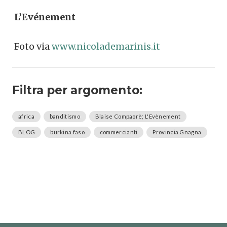
L’Evénement
Foto via
www.nicolademarinis.it
Filtra per argomento:
africa
banditismo
Blaise Compaorè; L'Evènement
BLOG
burkina faso
commercianti
Provincia Gnagna