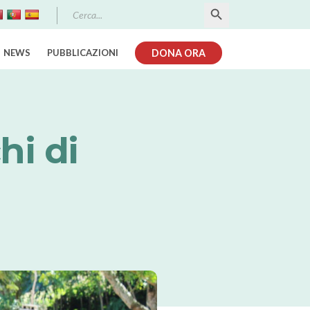
Search Button
Search
for:
NEWS
PUBBLICAZIONI
DONA ORA
hi di