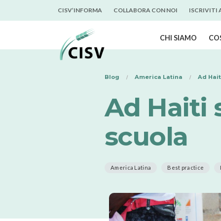
CISV’INFORMA
COLLABORA CON NOI
ISCRIVITI
CHI SIAMO
CO
Blog
America Latina
Ad Hait
Ad Haiti 
scuola
America Latina
Best practice