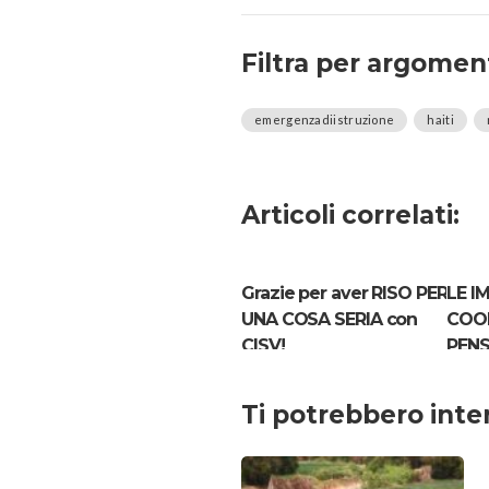
Filtra per argomen
emergenzadiistruzione
haiti
Articoli correlati:
Grazie per aver RISO PER
LE I
UNA COSA SERIA con
COOP
CISV!
PENS
Ti potrebbero inte