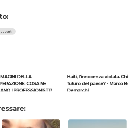
to:
racconti
MMAGINI DELLA
Haiti, l'innocenza violata. Ch
ERAZIONE: COSA NE
futuro del paese? - Marco B
ANO I PROFESSIONISTI?
Demarchi
ressare: