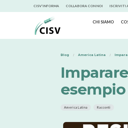
CISV’INFORMA
COLLABORA CON NOI
ISCRIVITI
CHI SIAMO
CO
Blog
America Latina
Imparar
Imparare 
esempio c
America Latina
Racconti