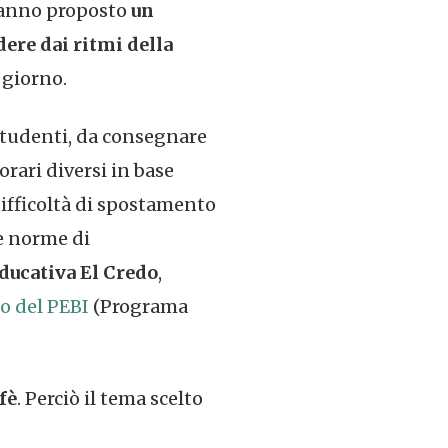
e hanno proposto
un
ere dai ritmi della
 giorno.
studenti, da consegnare
orari diversi in base
difficoltà di spostamento
e norme di
educativa El Credo
,
o del PEBI
(Programa
fè
. Perciò il tema scelto