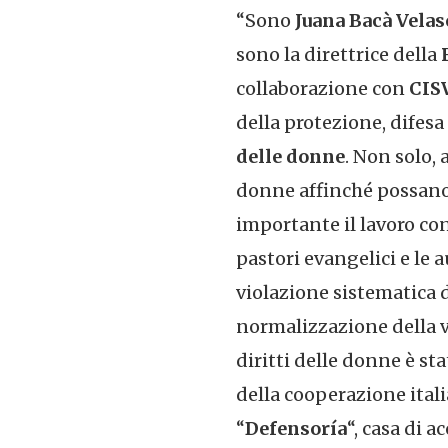
“Sono
Juana Bacà Velas
sono la direttrice della
R
collaborazione con
CIS
della protezione, difes
delle donne
. Non solo,
donne affinché possano
importante il lavoro con 
pastori evangelici e le a
violazione sistematica de
normalizzazione della vi
diritti delle donne è s
della cooperazione ital
“
Defensoría
“, casa di 