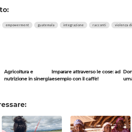
to:
empowerment
guatemala
integrazione
racconti
violenza d
Agricoltura e
Imparare attraverso le cose: ad
Donn
nutrizione in sinergia
esempio con il caffè!
uman
ressare: