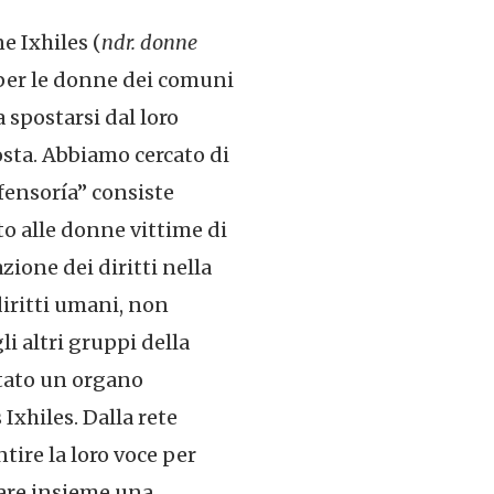
e Ixhiles (
ndr. donne
per le donne dei comuni
 spostarsi dal loro
osta. Abbiamo cercato di
fensoría” consiste
o alle donne vittime di
zione dei diritti nella
diritti umani, non
i altri gruppi della
entato un organo
xhiles. Dalla rete
ire la loro voce per
care insieme una