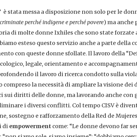
” è stata messa a disposizione non solo per le donn
criminate perché indigene e perché povere
) ma anche 
oria di molte donne Ixhiles che sono state forzate a
bbiamo esteso questo servizio anche a parte della c
to con queste donne sfollate. Il lavoro della “De
sicologico, legale, orientamento e accompagnament
profondendo il lavoro di ricerca condotto sulla viola
o compreso la necessità di ampliare la visione dei 
 sui diritti delle donne, ma lavorando anche con gl
i eliminare i diversi conflitti. Col tempo CISV è div
e, sostegno e rafforzamento della Red de Mujeres I
 di
empowerment
come: “Le donne devono far sent
; “non siamo sole, siamo insieme”; “dobbiamo cer