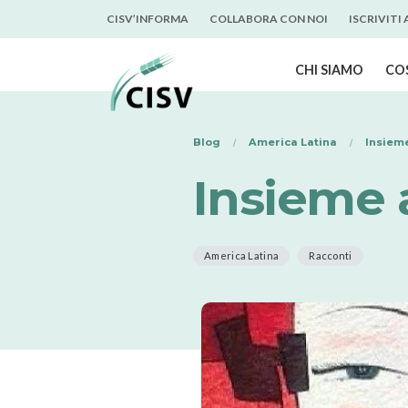
CISV’INFORMA
COLLABORA CON NOI
ISCRIVITI
CHI SIAMO
CO
Blog
America Latina
Insiem
Insieme 
America Latina
Racconti