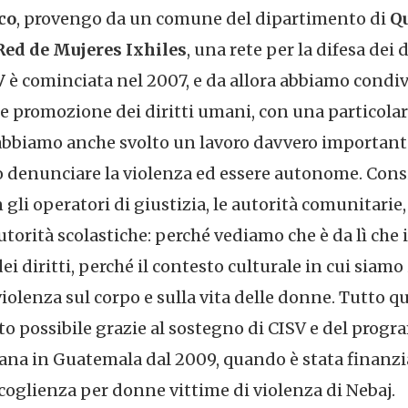
co
, provengo da un comune del dipartimento di
Q
ed de Mujeres Ixhiles
, una rete per la difesa dei 
V
è cominciata nel 2007, e da allora abbiamo condiv
a e promozione dei diritti umani, con una particola
 abbiamo anche svolto un lavoro davvero important
 denunciare la violenza ed essere autonome. Con
gli operatori di giustizia, le autorità comunitarie, l
utorità scolastiche: perché vediamo che è da lì che i
i diritti, perché il contesto culturale in cui siamo 
olenza sul corpo e sulla vita delle donne. Tutto qu
tato possibile grazie al sostegno di CISV e del pr
iana in Guatemala dal 2009, quando è stata finanzia
accoglienza per donne vittime di violenza di Nebaj.