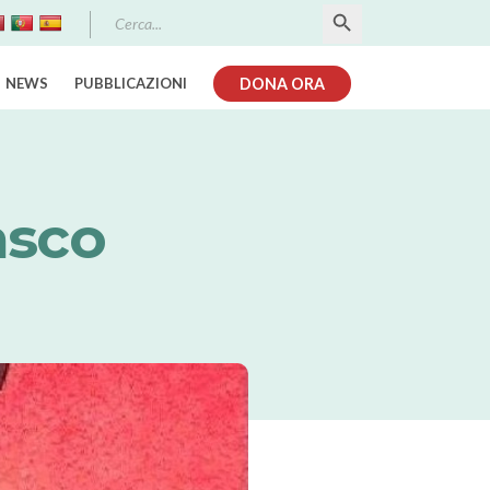
Search Button
Search
for:
NEWS
PUBBLICAZIONI
DONA ORA
asco