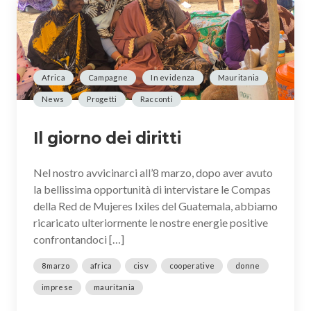
Africa
Campagne
In evidenza
Mauritania
News
Progetti
Racconti
Il giorno dei diritti
Nel nostro avvicinarci all’8 marzo, dopo aver avuto
la bellissima opportunità di intervistare le Compas
della Red de Mujeres Ixiles del Guatemala, abbiamo
ricaricato ulteriormente le nostre energie positive
confrontandoci […]
8marzo
africa
cisv
cooperative
donne
imprese
mauritania