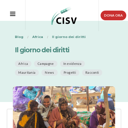
DONA ORA
Blog
Africa
Il giorno dei diritti
Il giorno dei diritti
Africa
Campagne
In evidenza
Mauritania
News
Progetti
Racconti