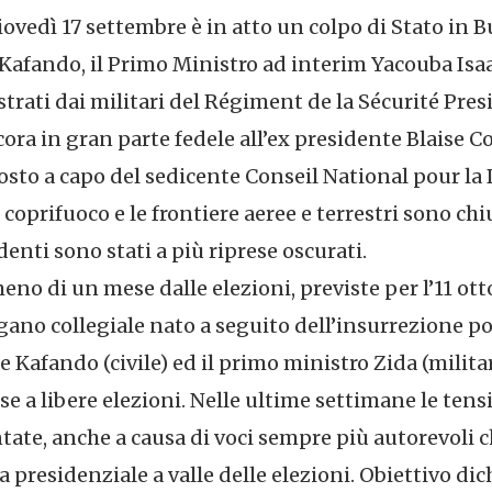
giovedì 17 settembre è in atto un colpo di Stato in 
Kafando, il Primo Ministro ad interim Yacouba Isaa
rati dai militari del Régiment de la Sécurité Presi
ora in gran parte fedele all’ex presidente Blaise C
osto a capo del sedicente Conseil National pour la
 coprifuoco e le frontiere aeree e terrestri sono chi
enti sono stati a più riprese oscurati.
 meno di un mese dalle elezioni, previste per l’11 ott
rgano collegiale nato a seguito dell’insurrezione p
e Kafando (civile) ed il primo ministro Zida (militar
se a libere elezioni. Nelle ultime settimane le tens
te, anche a causa di voci sempre più autorevoli c
 presidenziale a valle delle elezioni. Obiettivo dich