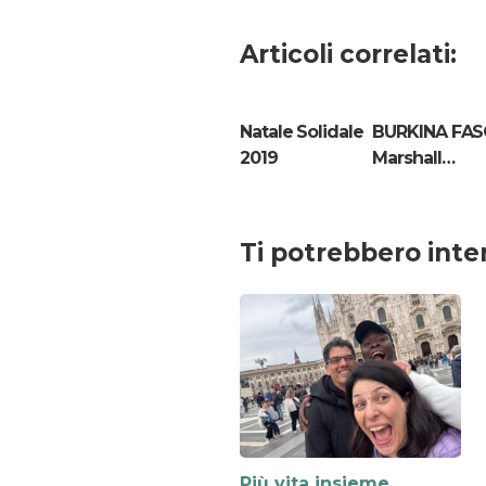
Articoli correlati:
Natale Solidale
BURKINA FASO
2019
Marshall…
Ti potrebbero inte
Più vita insieme