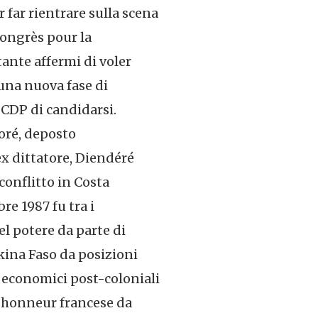
 far rientrare sulla scena
 Congrès pour la
tante affermi di voler
 una nuova fase di
 CDP di candidarsi.
oré, deposto
ex dittatore, Diendéré
 conflitto in Costa
bre 1987 fu tra i
el potere da parte di
kina Faso da posizioni
i economici post-coloniali
d’honneur francese da