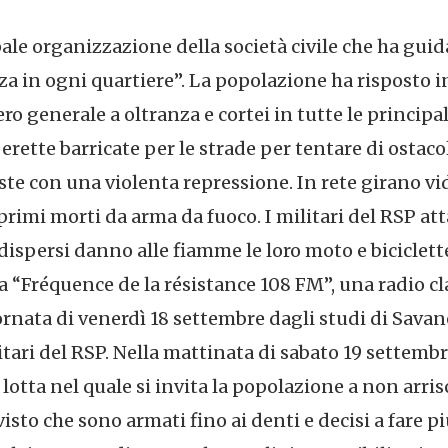
ipale organizzazione della società civile che ha gui
nza in ogni quartiere”. La popolazione ha risposto i
ro generale a oltranza e cortei in tutte le principali
ette barricate per le strade per tentare di ostacol
ste con una violenta repressione. In rete girano vid
rimi morti da arma da fuoco. I militari del RSP att
dispersi danno alle fiamme le loro moto e biciclett
 “Fréquence de la résistance 108 FM”, una radio c
ornata di venerdì 18 settembre dagli studi di Savan
itari del RSP. Nella mattinata di sabato 19 settembr
otta nel quale si invita la popolazione a non arrisc
 visto che sono armati fino ai denti e decisi a fare p