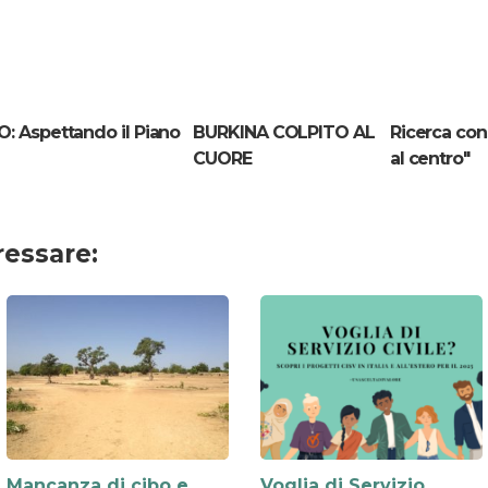
: Aspettando il Piano
BURKINA COLPITO AL
Ricerca con
CUORE
al centro"
ressare:
Mancanza di cibo e
Voglia di Servizio