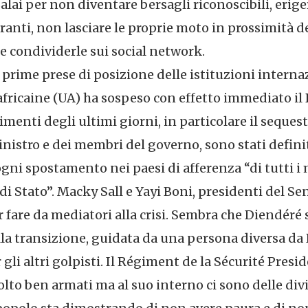
lai per non diventare bersagli riconoscibili, eriger
anti, non lasciare le proprie moto in prossimità de
” e condividerle sui social network.
prime prese di posizione delle istituzioni internaz
 africaine (UA) ha sospeso con effetto immediato il 
nimenti degli ultimi giorni, in particolare il seques
istro e dei membri del governo, sono stati definiti
 ogni spostamento nei paesi di afferenza “di tutti 
 di Stato”. Macky Sall e Yayi Boni, presidenti del S
fare da mediatori alla crisi. Sembra che Diendéré 
la transizione, guidata da una persona diversa da
r gli altri golpisti. Il Régiment de la Sécurité Presi
to ben armati ma al suo interno ci sono delle divi