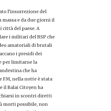
dato l’insurrezione del
n massa e da due giorni il
 città del paese. A
are i militari del RSP che
eo amatoriali di brutali
accano i presidi dei
e per limitarne la
landestina che ha
e FM, nella notte è stata
e il Balai Citoyen ha
hiarsi in scontri diretti
iù morti possibile, non