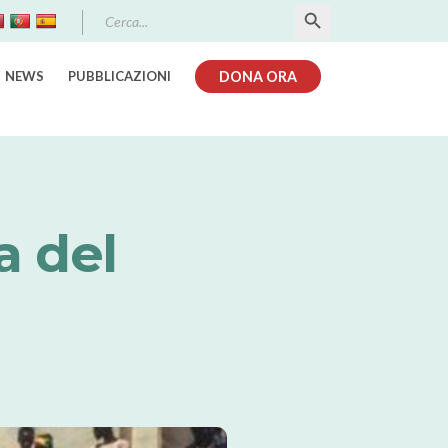
Search Button
Search
for:
NEWS
PUBBLICAZIONI
DONA ORA
a del