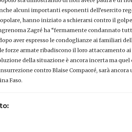
popolo sta dimostrando di non avere paura e di non
anche alcuni importanti esponenti dell’esercito reg
polare, hanno iniziato a schierarsi contro il golpe.
ingrenoma Zagré ha “fermamente condannato tutti g
opo aver espresso le condoglianze ai familiari dell
e forze armate ribadiscono il loro attaccamento ai 
luzione della situazione è ancora incerta ma quel c
insurrezione contro Blaise Compaoré, sarà ancora u
kina Faso.
to: