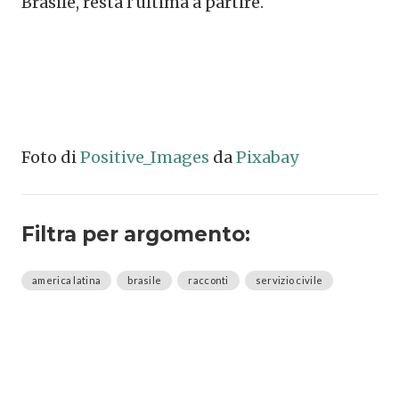
Brasile, resta l’ultima a partire.
Foto di
Positive_Images
da
Pixabay
Filtra per argomento:
america latina
brasile
racconti
servizio civile