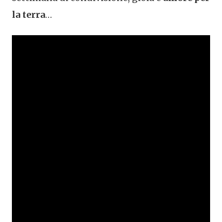
la terra
…