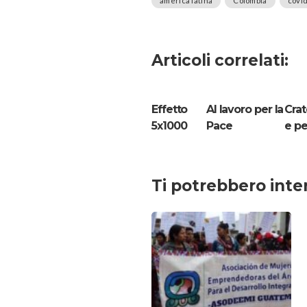
america latina
Colombia
covi
Articoli correlati:
Effetto
Al lavoro per la
Crat
5x1000
Pace
e pe
Ti potrebbero inte