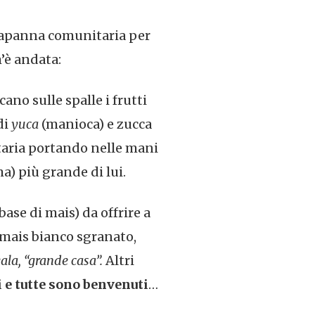
a capanna comunitaria per
’è andata:
ecano sulle spalle i frutti
di
yuca
(manioca) e zucca
taria portando nelle mani
ma) più grande di lui.
ase di mais) da offrire a
l mais bianco sgranato,
ala, “grande casa”.
Altri
i e tutte sono benvenuti
…