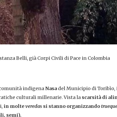
tanza Belli, già Corpi Civili di Pace in Colombia
a comunità indigena
Nasa
del Municipio di Toribìo,
tiche culturali millenarie. Vista la
scarsità di al
i,
in molte
veredas
si stanno organizzando
truequ
li, semi).