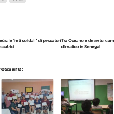
d19
racconti
eús: le "reti solidali" di pescatori
Tra Oceano e deserto: com
scatrici
climatico in Senegal
ressare: