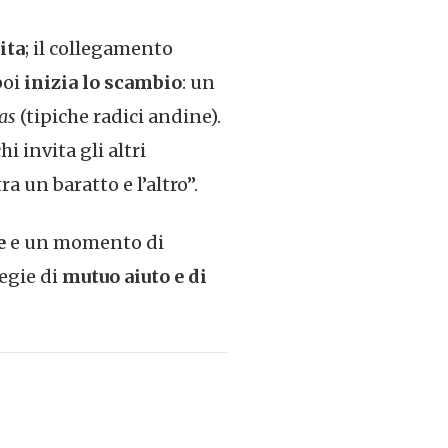
ita
; il collegamento
poi
inizia lo scambio
: un
as
(tipiche radici andine).
i invita gli altri
a un baratto e l’altro”.
e
e un momento di
tegie di
mutuo aiuto e di