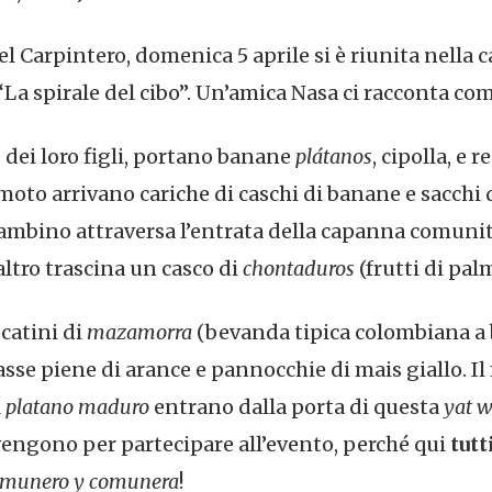
el Carpintero, domenica 5 aprile si è riunita nell
“La spirale del cibo”. Un’amica Nasa ci racconta com
dei loro figli, portano banane
plátanos
, cipolla, e r
 moto arrivano cariche di caschi di banane e sacchi 
bambino attraversa l’entrata della capanna comuni
ltro trascina un casco di
chontaduros
(frutti di pal
catini di
mazamorra
(bevanda tipica colombiana a b
casse piene di arance e pannocchie di mais giallo. I
l
platano maduro
entrano dalla porta di questa
yat w
engono per partecipare all’evento, perché qui
tutt
omunero y comunera
!