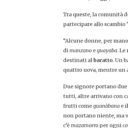
Tra queste, la comunità d
partecipare allo scambio 
“Alcune donne, per mano 
di
manzano
e
guayaba
. Le
destinati al
baratto
. Un 
quattro uova, mentre un a
Due signore portano due 
tutti, altre arrivano con 
frutti come
guanàbana
e i
non portano niente, ma v
c’è
mazamorra
per ogni
c