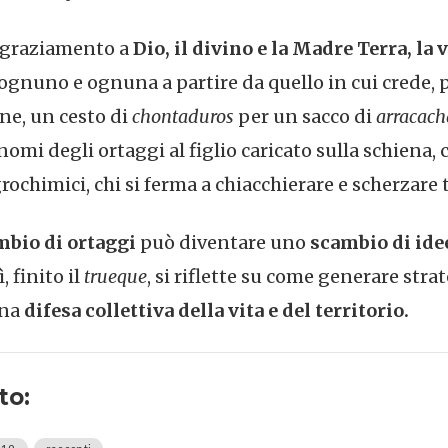
ingraziamento a
Dio, il divino e la Madre Terra, la v
a ognuno e ognuna a partire da quello in cui crede, 
ne, un cesto di
chontaduros
per un sacco di
arracach
 nomi degli ortaggi al figlio caricato sulla schiena, ch
ochimici, chi si ferma a chiacchierare e scherzare tr
mbio di ortaggi
può diventare uno
scambio di ide
ì, finito il
trueque
, si riflette su come generare stra
una
difesa collettiva della vita e del territorio.
to: