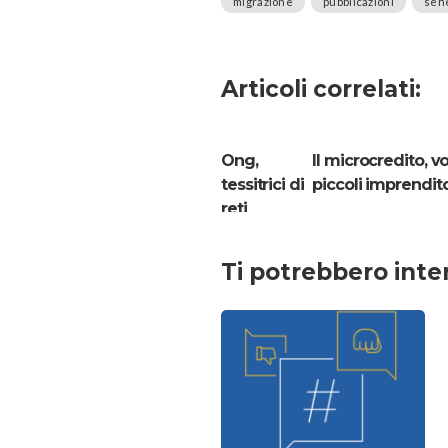
migrazione
pubblicazioni
sen
Articoli correlati:
Ong,
Il microcredito, vo
tessitrici di
piccoli imprendito
reti
Ti potrebbero inte