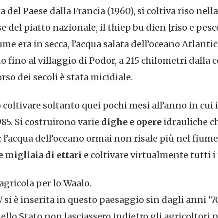
del Paese dalla Francia (1960), si coltiva riso nella
ase del piatto nazionale, il thiep bu dien [riso e pe
ume era in secca, l’acqua salata dell’oceano Atlantic
o fino al villaggio di Podor, a 215 chilometri dalla 
rso dei secoli è stata micidiale.
 coltivare soltanto quei pochi mesi all’anno in cui
985. Si costruirono varie
dighe e opere
idrauliche c
 l’acqua dell’oceano ormai non risale più nel fiume
e migliaia di ettari
e coltivare virtualmente tutti i
agricola per lo Waalo.
si è inserita in questo paesaggio sin dagli anni ‘7
llo Stato non lasciassero indietro gli agricoltori p