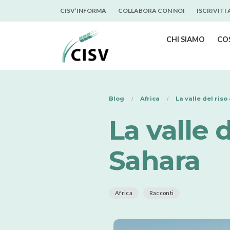
CISV’INFORMA
COLLABORA CON NOI
ISCRIVITI
CHI SIAMO
CO
Blog
Africa
La valle del riso
La valle d
Sahara
Africa
Racconti