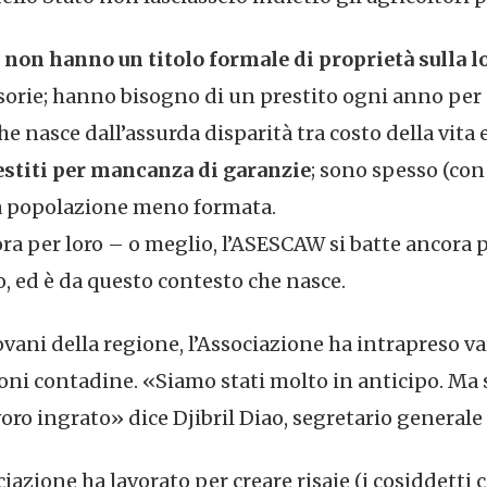
i non hanno un titolo formale di proprietà sulla l
sorie; hanno bisogno di un prestito ogni anno per c
e nasce dall’assurda disparità tra costo della vita 
restiti per mancanza di garanzie
; sono spesso (con
lla popolazione meno formata.
a per loro – o meglio, l’ASESCAW si batte ancora pe
, ed è da questo contesto che nasce.
ovani della regione, l’Associazione ha intrapreso var
oni contadine. «Siamo stati molto in anticipo. Ma 
oro ingrato» dice Djibril Diao, segretario general
ciazione ha lavorato per creare risaie (i cosiddetti c