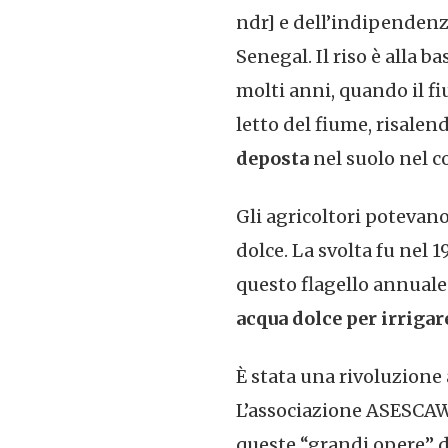
ndr] e dell’indipendenza 
Senegal. Il riso è alla b
molti anni, quando il fi
letto del fiume, risalend
deposta
nel suolo nel co
Gli agricoltori potevano
dolce. La svolta fu nel 1
questo flagello annuale:
acqua dolce per irrigar
È stata una rivoluzione 
L’associazione ASESCAW 
queste “grandi opere” de