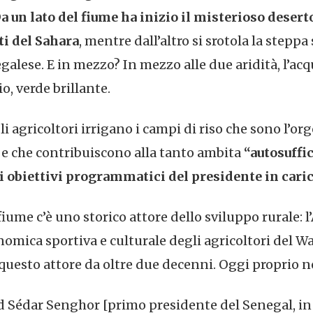
a un lato del fiume ha inizio il misterioso desert
ti del Sahara
, mentre dall’altro si srotola la steppa
alese. E in mezzo? In mezzo alle due aridità, l’acq
, verde brillante.
li agricoltori irrigano i campi di riso che sono l’or
 e che contribuiscono alla tanto ambita
“autosuffi
li obiettivi programmatici del presidente in cari
fiume c’è uno storico attore dello sviluppo rurale:
mica sportiva e culturale degli agricoltori del Waa
 questo attore da oltre due decenni. Oggi proprio 
d Sédar Senghor [primo presidente del Senegal, in c