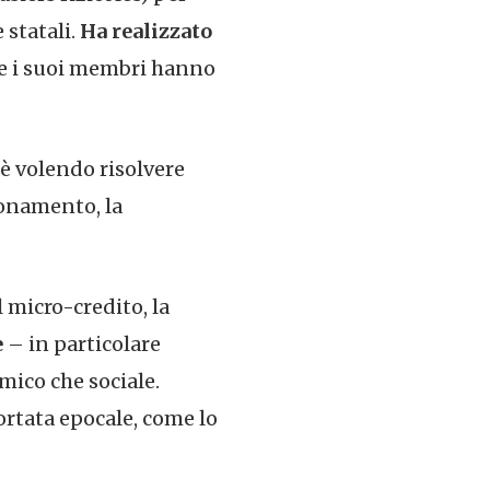
 statali.
Ha realizzato
 e i suoi membri hanno
oè volendo risolvere
gionamento, la
 micro-credito, la
e
– in particolare
mico che sociale.
ortata epocale, come lo