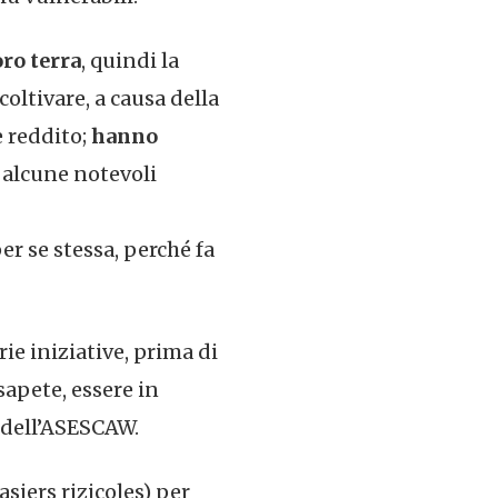
oro terra
, quindi la
oltivare, a causa della
e reddito;
hanno
 alcune notevoli
r se stessa, perché fa
ie iniziative, prima di
sapete, essere in
e dell’ASESCAW.
asiers rizicoles) per