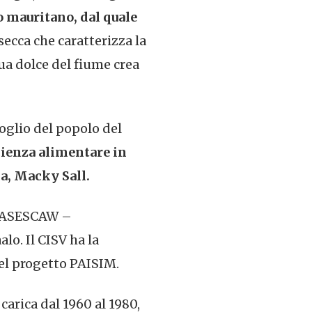
o mauritano, dal quale
 secca che caratterizza la
ua dolce del fiume crea
goglio del popolo del
cienza alimentare in
ca, Macky Sall.
 l’ASESCAW –
lo. Il CISV ha la
nel progetto PAISIM.
arica dal 1960 al 1980,