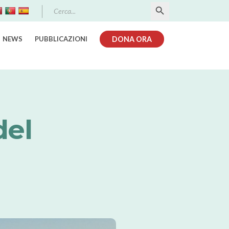
Search Button
Search
for:
NEWS
PUBBLICAZIONI
DONA ORA
del