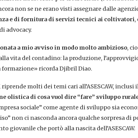
ncora non se ne erano visti assegnare dalle agenzie
a e di fornitura di servizi tecnici ai coltivatori
,
di advocacy.
zionata a mio avviso in modo molto ambizioso
, ci
i alla vita del contadino: la produzione, l’approvvi
 formazione» ricorda Djibril Diao.
riprende molti dei temi cari all’ASESCAW, inclusi il
ne olistica di cosa vuol dire “fare” sviluppo rural
mpresa sociale” come agente di sviluppo sia econo
 riso” non ci nasconda ancora qualche sorpresa di p
nto giovanile che portò alla nascita dell’ASESCAW.