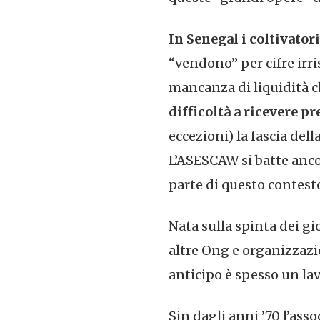
In Senegal i coltivator
“vendono” per cifre irri
mancanza di liquidità ch
difficoltà a ricevere p
eccezioni) la fascia de
L’ASESCAW si batte ancor
parte di questo contesto
Nata sulla spinta dei gi
altre Ong e organizzazi
anticipo è spesso un lav
Sin dagli anni ’70 l’asso