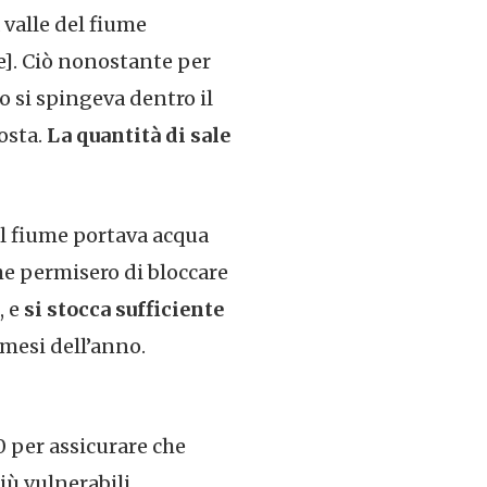
 valle del fiume
sce]. Ciò nonostante per
o si spingeva dentro il
costa.
La quantità di sale
 il fiume portava acqua
he permisero di bloccare
, e
si stocca sufficiente
 mesi dell’anno.
0 per assicurare che
iù vulnerabili.