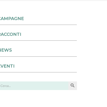
CAMPAGNE
RACCONTI
NEWS
EVENTI
Search Button
earch
or: