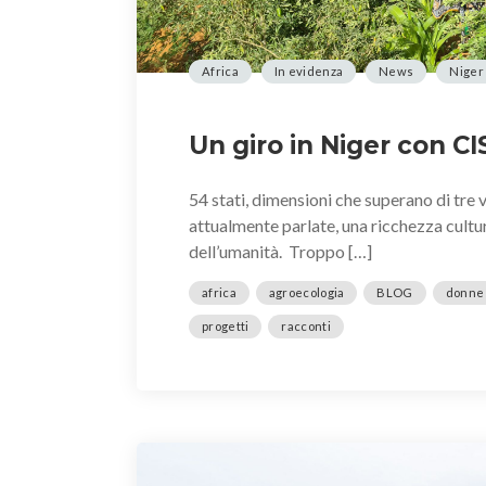
Africa
In evidenza
News
Niger
Un giro in Niger con C
54 stati, dimensioni che superano di tre v
attualmente parlate, una ricchezza cultur
dell’umanità. Troppo […]
africa
agroecologia
BLOG
donne
progetti
racconti