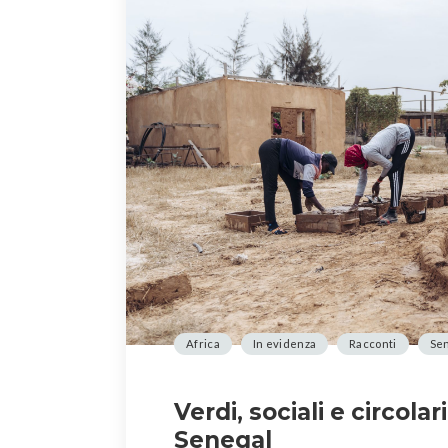
Africa
In evidenza
Racconti
Se
Verdi, sociali e circola
Senegal